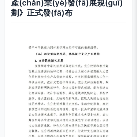
產(chǎn)業(yè)發(fā)展規(guī)
劃》正式發(fā)布