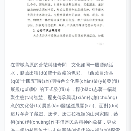
在雪域高原的蒼茫與雄奇間，文化如同一股源頭活
水，滌蕩出獨(dú)屬于西藏的色彩。《西藏自治區
(qū)“十四五”時(shí)期特色文化產(chǎn)業(yè)發(fā)
展規(guī)劃》的正式發(fā)布，標(biāo)志著一幅凝
聚生態(tài)智慧、歷史傳承與現(xiàn)代創(chuàng)
意的文化發(fā)展藍(lán)圖緩緩展開(kāi)。面對(duì)
這片孕育了藏戲、唐卡、唐古拉祝頌的山河家園，藝
術(shù)創(chuàng)作不僅是民族精神的象征，更成
為一個(gè)民族大步走向新時(shí)代的技術(shù)探索