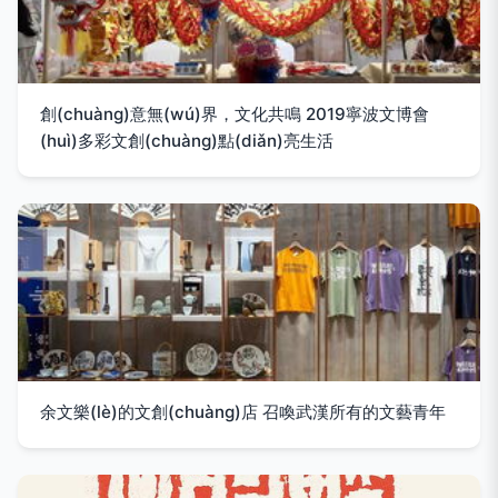
創(chuàng)意無(wú)界，文化共鳴 2019寧波文博會
(huì)多彩文創(chuàng)點(diǎn)亮生活
余文樂(lè)的文創(chuàng)店 召喚武漢所有的文藝青年