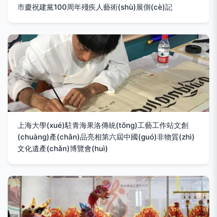
市慶祝建黨100周年殘疾人藝術(shù)展側(cè)記
上海大學(xué)駐青海果洛傳統(tǒng)工藝工作站文創
(chuàng)產(chǎn)品亮相第六屆中國(guó)非物質(zhì)
文化遺產(chǎn)博覽會(huì)