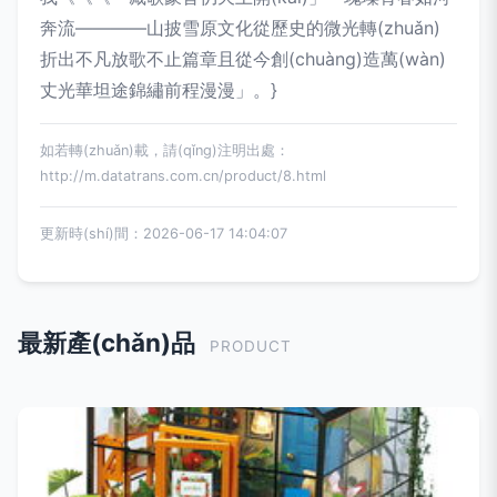
奔流————山披雪原文化從歷史的微光轉(zhuǎn)
折出不凡放歌不止篇章且從今創(chuàng)造萬(wàn)
丈光華坦途錦繡前程漫漫」。}
如若轉(zhuǎn)載，請(qǐng)注明出處：
http://m.datatrans.com.cn/product/8.html
更新時(shí)間：2026-06-17 14:04:07
最新產(chǎn)品
PRODUCT