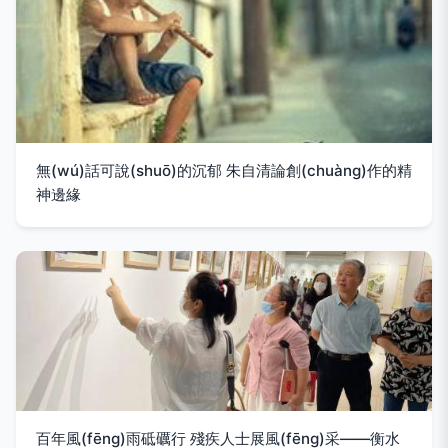
無(wú)話可說(shuō)的沉郁 朱自清論創(chuàng)作的精
神邊緣
百年風(fēng)雨砥礪行 殘疾人士展風(fēng)采——衡水