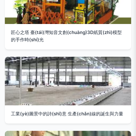
匠心之塔 臺(tái)灣知音文創(chuàng)3D紙質(zhì)模型
的手作時(shí)光
工業(yè)圖景中的詩(shī)意 生產(chǎn)線的誕生與力量