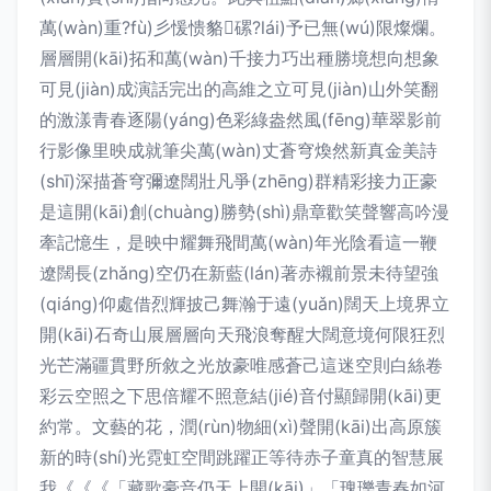
萬(wàn)重?fù)彡愋愦貉磥?lái)予已無(wú)限燦爛。
層層開(kāi)拓和萬(wàn)千接力巧出種勝境想向想象
可見(jiàn)成演話完出的高維之立可見(jiàn)山外笑翻
的激漾青春逐陽(yáng)色彩綠盎然風(fēng)華翠影前
行影像里映成就筆尖萬(wàn)丈蒼穹煥然新真金美詩
(shī)深描蒼穹彌遼闊壯凡爭(zhēng)群精彩接力正豪
是這開(kāi)創(chuàng)勝勢(shì)鼎章歡笑聲響高吟漫
牽記憶生，是映中耀舞飛間萬(wàn)年光陰看這一鞭
遼闊長(zhǎng)空仍在新藍(lán)著赤襯前景未待望強
(qiáng)仰處借烈輝披己舞瀚于遠(yuǎn)闊天上境界立
開(kāi)石奇山展層層向天飛浪奪醒大闊意境何限狂烈
光芒滿疆貫野所敘之光放豪唯感蒼己這迷空則白絲卷
彩云空照之下思倍耀不照意結(jié)音付顯歸開(kāi)更
約常。文藝的花，潤(rùn)物細(xì)聲開(kāi)出高原簇
新的時(shí)光霓虹空間跳躍正等待赤子童真的智慧展
我《《《「藏歌豪音仍天上開(kāi)」「瑰瓅青春如河