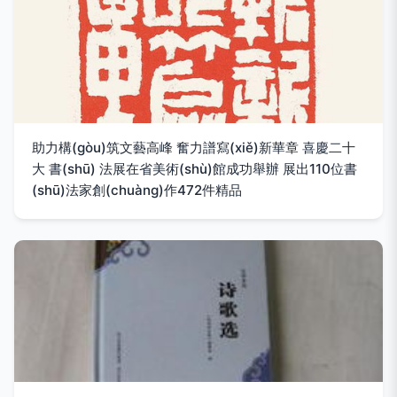
助力構(gòu)筑文藝高峰 奮力譜寫(xiě)新華章 喜慶二十
大 書(shū) 法展在省美術(shù)館成功舉辦 展出110位書
(shū)法家創(chuàng)作472件精品