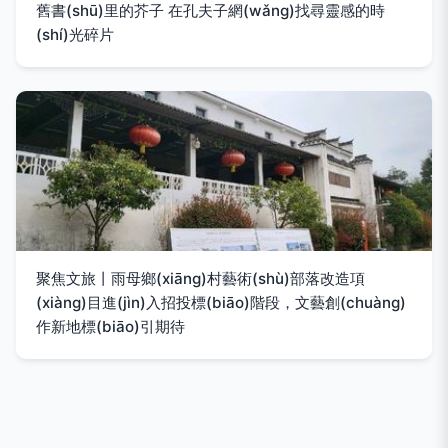
舊書(shū)里的芥子 在孔夫子網(wǎng)找尋靈感的時
(shí)光碎片
聚焦文旅丨雨母鄉(xiāng)村藝術(shù)部落改造項
(xiàng)目進(jìn)入招投標(biāo)階段，文藝創(chuàng)
作新地標(biāo)引期待