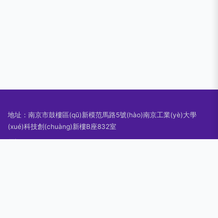
地址：南京市鼓樓區(qū)新模范馬路5號(hào)南京工業(yè)大學
(xué)科技創(chuàng)新樓B座832室
電話：1334720**
Copyright © 2026
m.datatrans.com.cn
文藝創(chuàng)作
南京卓
境企業(yè)管理咨詢有限公司
文藝創(chuàng)作
版權(quán)所有
Sitemap